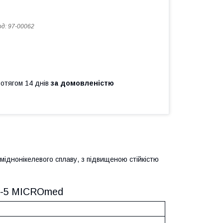
од:
97-00062
ротягом 14 днів
за домовленістю
іднонікелевого сплаву, з підвищеною стійкістю
ДЕ-5 MICROmed