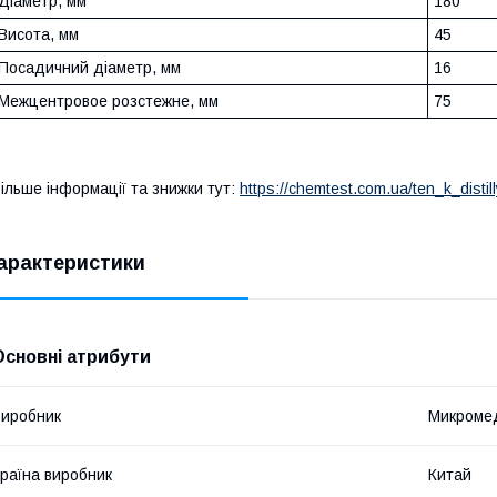
Діаметр, мм
180
Висота, мм
45
Посадичний діаметр, мм
16
Мeжцeнтровoe розстежнe, мм
75
ільше інформації та знижки тут:
https://chemtest.com.ua/ten_k_disti
арактеристики
Основні атрибути
иробник
Микроме
раїна виробник
Китай