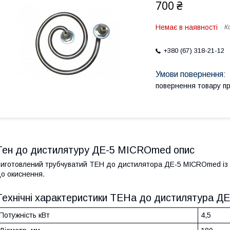
700 ₴
Немає в наявності
К
+380 (67) 318-21-12
повернення товару п
Тен до дистилятуру ДЕ-5 MICROmed опис
иготовлений трубчуватий ТЕН до дистилятора ДЕ-5 MICROmed із м
о окиснення.
Технічні характеристики ТЕНа до дистилятура 
Потужність кВт
4,5