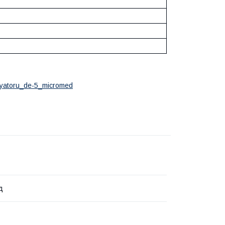
llyatoru_de-5_micromed
д