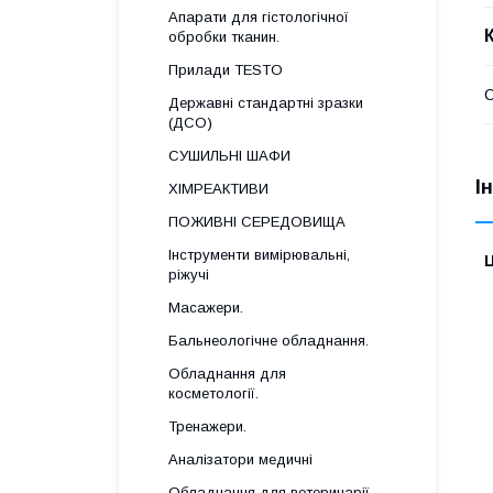
Апарати для гістологічної
обробки тканин.
Прилади TESTO
Державні стандартні зразки
(ДСО)
СУШИЛЬНІ ШАФИ
І
ХІМРЕАКТИВИ
ПОЖИВНІ СЕРЕДОВИЩА
Інструменти вимірювальні,
Ц
ріжучі
Масажери.
Бальнеологічне обладнання.
Обладнання для
косметології.
Тренажери.
Аналізатори медичні
Обладнання для ветеринарії