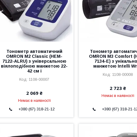
Тонометр автоматичний
Тонометр автомати
OMRON M2 Classic (НЕM-
OMRON M3 Comfort (
7122-ALRU) з універсальною
7134-E) з унікальн
віялоподібною манжетою 22-
манжетою Intelli W
42 см і
1108-00008
1108-00007
2 723 ₴
2 069 ₴
Немає в наявності
Немає в наявності
+380 (67) 318-21-12
+380 (67) 318-21-1