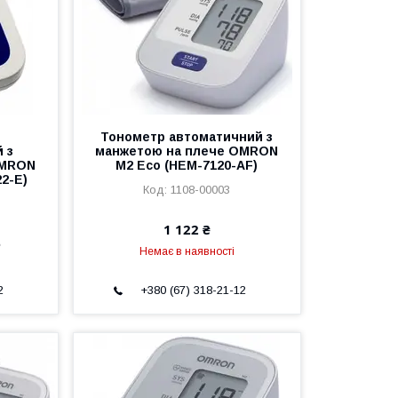
Тонометр автоматичний з
 з
манжетою на плече OMRON
OMRON
M2 Eco (HEM-7120-AF)
2-E)
1108-00003
1 122 ₴
е
Немає в наявності
2
+380 (67) 318-21-12