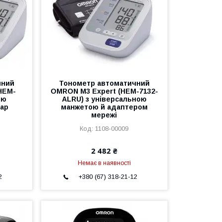
чний
Тонометр автоматичний
HEM-
OMRON M3 Expert (НЕM-7132-
ою
ALRU) з універсальною
rap
манжетою й адаптером
мережі
1108-00009
2 482 ₴
Немає в наявності
2
+380 (67) 318-21-12