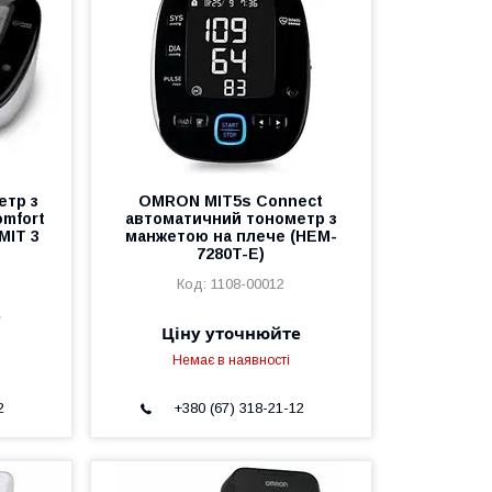
етр з
OMRON MIT5s Connect
mfort
автоматичний тонометр з
MIT 3
манжетою на плече (HEM-
7280T-E)
1108-00012
е
Ціну уточнюйте
Немає в наявності
2
+380 (67) 318-21-12