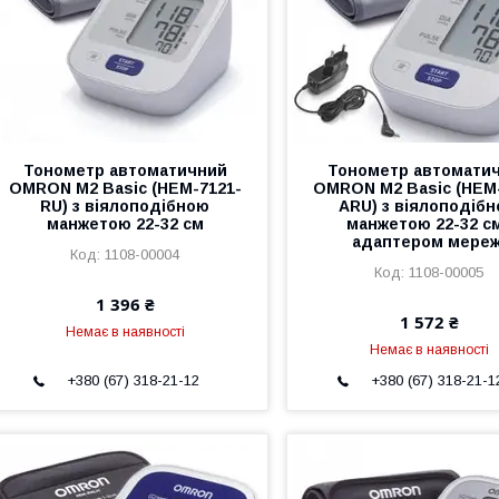
Тонометр автоматичний
Тонометр автомати
OMRON M2 Basic (НЕM-7121-
OMRON M2 Basic (НЕM
RU) з віялоподібною
ARU) з віялоподіб
манжетою 22-32 см
манжетою 22-32 см
адаптером мереж
1108-00004
1108-00005
1 396 ₴
1 572 ₴
Немає в наявності
Немає в наявності
+380 (67) 318-21-12
+380 (67) 318-21-1