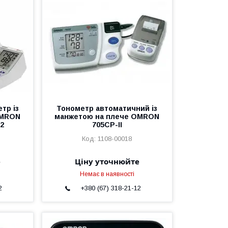
тр із
Тонометр автоматичний із
OMRON
манжетою на плече OMRON
32
705CP-II
1108-00018
е
Ціну уточнюйте
Немає в наявності
2
+380 (67) 318-21-12