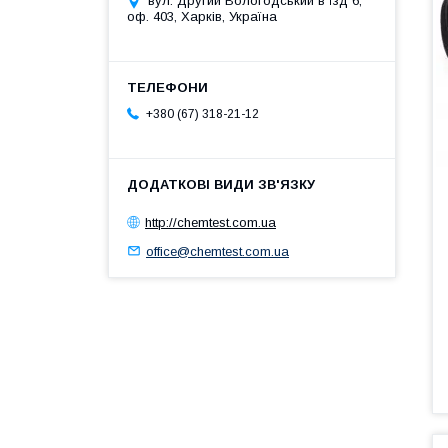
вул. Другий Вологодський в`їзд 6,
оф. 403, Харків, Україна
+380 (67) 318-21-12
http://chemtest.com.ua
office@chemtest.com.ua