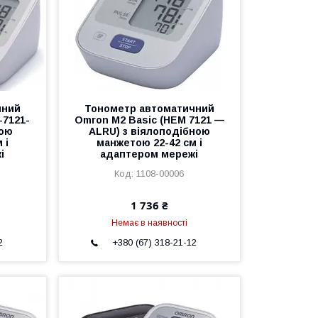
чний
Тонометр автоматичний
-7121-
Omron M2 Basic (HEM 7121 —
ною
ALRU) з віялоподібною
 і
манжетою 22-42 см і
і
адаптером мережі
1108-00006
1 736 ₴
Немає в наявності
2
+380 (67) 318-21-12