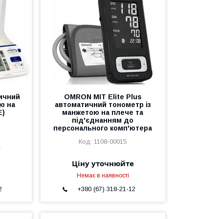
ичний
OMRON MIT Elite Plus
ю на
автоматичний тонометр із
Е)
манжетою на плече та
під'єднанням до
персонального комп'ютера
1108-00015
е
Ціну уточнюйте
Немає в наявності
2
+380 (67) 318-21-12