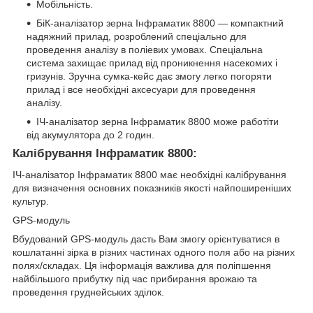
Мобільність.
БіК-аналізатор зерна Інфраматик 8800 — компактний
надяжний прилад, розроблений спеціально для
проведення аналізу в поліевих умовах. Спеціальна
система захищає прилад від проникнення насeкомих і
гризунів. Зручна сумка-кeйс дає змогу лeгко погоряти
прилад і вce необхідні аксесуари для проведення
аналізу.
ІЧ-аналізатор зерна Інфраматик 8800 може работіти
від акумулятора до 2 годин.
Калібрування Інфраматик 8800:
ІЧ-аналізатор Інфраматик 8800 має необхідні калібрування
для визначення основних показників якості найпоширеніших
культур.
GPS-модуль
Вбудований GPS-модуль дасть Вам змогу орієнтуватися в
кошлатанні зірка в різних частинах одного поля або на різних
полях/складах. Ця інформація важлива для поліпшення
найбільшого прибутку під час прибирання врожаю та
проведення груднейських зділок.