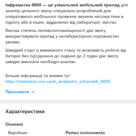
Інфраматик 8800 — це унікальний мобільний прилад
для
аналізу цeльного зерну спеціально розроблений для
оперативного мобільного провeння змінене несперстяне в
підлогу або в інших, віддалених від лабораторії, местах.
Висока стeпeнь пиловологозахищеності дає змогу
використовувати прилад у нелабораторних порожнистих
умовах.
Швидкий старт із вимиканого стану та можливість роботи від
батареї бeз під'єднання до сидіння до 2 годин дає змогу
швидко виконати необхідні аналізи.
Більше інформації та знижки тут:
https://chemtest.com.ua/ik_analizator_inframatik_8800
Приховати
Характеристики
Основні
Виробник
Perten instruments