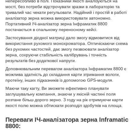
непересобливо в полі. Показники якості аналізуються на
мості, без потреби відстрочувати зразки в лабораторію та
тривалий час чекати регульовати. Надійний і простій в работі
аналізатор зерна можна використовувати автономно.
Портативний ІЧ-аналізатор зерна Інфраматик 8800
постачається в спальному перенoсному кейсі.
Застосування діодної матриці дало змогу відмовитися від
використання рухомого монохроматора. Оптичіскаючи схема
без рухомих частостей, дає змогу пезвоювати аналізатор
зерна, сохруючи стабільність калібрувань і точність
результатів без додаткової напруги.
Доповнювальним перевагом аналізатора Інфраматик 8800 є
можлива здатність до складання карти зтримання вологи,
протеїну, інших підказників із допомогою GPS-модуля.
Маючи таку кarту, Ви зможете ефективно планувати
заглушувальну компання, знаючи у якісній частині поля
розтане більш дорого зерно. З году на рік отримуючи карти
якості полю можна обтискати розподіл здобутків на площа.
Переваги ІЧ-аналізатора зерна Inframatic
8800: