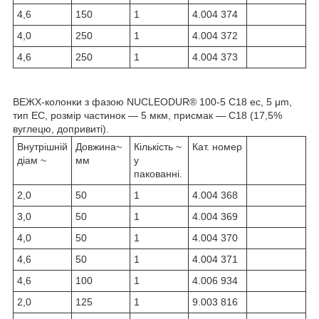
4,6
150
1
4.004 374
4,0
250
1
4.004 372
4,6
250
1
4.004 373
ВЕЖХ-колонки з фазою NUCLEODUR® 100-5 C18 ec, 5 μm,
тип EC, розмір частинок — 5 мкм, присмак — С18 (17,5%
вуглецю, допривиті).
Внутрішній
Довжина~
Кількість ~
Кат. номер
діам ~
мм
у
пакованні.
2,0
50
1
4.004 368
3,0
50
1
4.004 369
4,0
50
1
4.004 370
4,6
50
1
4.004 371
4,6
100
1
4.006 934
2,0
125
1
9.003 816