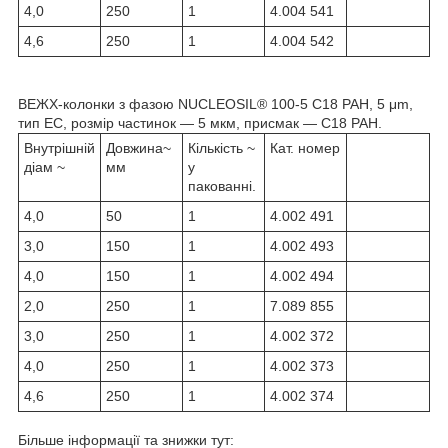
4,0
250
1
4.004 541
4,6
250
1
4.004 542
ВЕЖХ-колонки з фазою NUCLEOSIL® 100-5 C18 PAH, 5 μm,
тип EC, розмір частинок — 5 мкм, присмак — С18 PAH.
Внутрішній
Довжина~
Кількість ~
Кат. номер
діам ~
мм
у
пакованні.
4,0
50
1
4.002 491
3,0
150
1
4.002 493
4,0
150
1
4.002 494
2,0
250
1
7.089 855
3,0
250
1
4.002 372
4,0
250
1
4.002 373
4,6
250
1
4.002 374
Більше інформації та знижки тут: