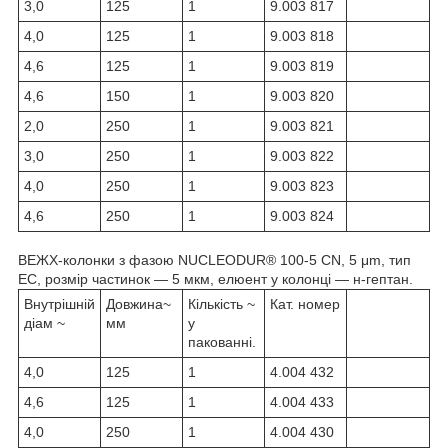
3,0
125
1
9.003 817
4,0
125
1
9.003 818
4,6
125
1
9.003 819
4,6
150
1
9.003 820
2,0
250
1
9.003 821
3,0
250
1
9.003 822
4,0
250
1
9.003 823
4,6
250
1
9.003 824
ВЕЖХ-колонки з фазою NUCLEODUR® 100-5 CN, 5 μm, тип
EC, розмір частинок — 5 мкм, елюент у колонці — н-гептан.
Внутрішній
Довжина~
Кількість ~
Кат. номер
діам ~
мм
у
пакованні.
4,0
125
1
4.004 432
4,6
125
1
4.004 433
4,0
250
1
4.004 430