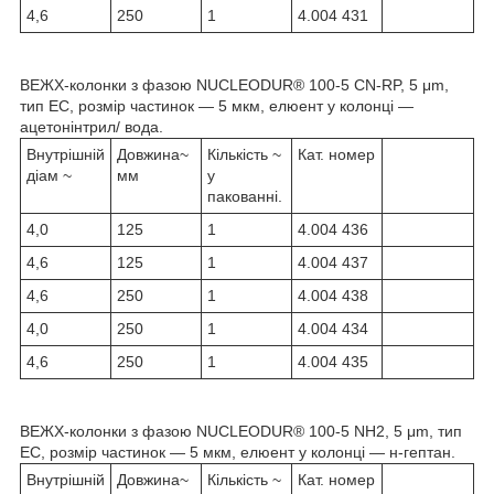
4,6
250
1
4.004 431
ВЕЖХ-колонки з фазою NUCLEODUR® 100-5 CN-RP, 5 μm,
тип EC, розмір частинок — 5 мкм, елюент у колонці —
ацетонінтрил/ вода.
Внутрішній
Довжина~
Кількість ~
Кат. номер
діам ~
мм
у
пакованні.
4,0
125
1
4.004 436
4,6
125
1
4.004 437
4,6
250
1
4.004 438
4,0
250
1
4.004 434
4,6
250
1
4.004 435
ВЕЖХ-колонки з фазою NUCLEODUR® 100-5 NH2, 5 μm, тип
EC, розмір частинок — 5 мкм, елюент у колонці — н-гептан.
Внутрішній
Довжина~
Кількість ~
Кат. номер