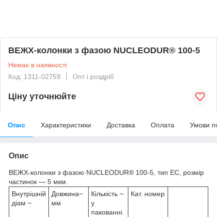
ВЕЖХ-колонки з фазою NUCLEODUR® 100-5
Немає в наявності
Код: 1311-02759
Опт і роздріб
Ціну уточнюйте
Опис
Характеристики
Доставка
Оплата
Умови п
Опис
ВЕЖХ-колонки з фазою NUCLEODUR® 100-5, тип EC, розмір
частинок — 5 мкм.
Внутрішній
Довжина~
Кількість ~
Кат. номер
діам ~
мм
у
пакованні.