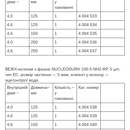
діам ~
мм
у
пакованні.
4,0
125
1
4.004 533
4,6
125
1
4.004 534
4,6
150
1
4.004 535
4,0
250
1
4.004 536
4,6
250
1
4.004 537
ВЕЖХ-колонки з фазою NUCLEODUR® 100-5 NH2-RP, 5 μm,
тип EC, розмір частинок — 5 мкм, елюент у колонці —
ацетонітріл/ вода.
Внутрішній
Довжина~
Кількість ~
Кат. номер
діам ~
мм
у
пакованні.
4,0
125
1
4.004 538
4,6
125
1
4.004 539
4,6
150
1
4.004 540