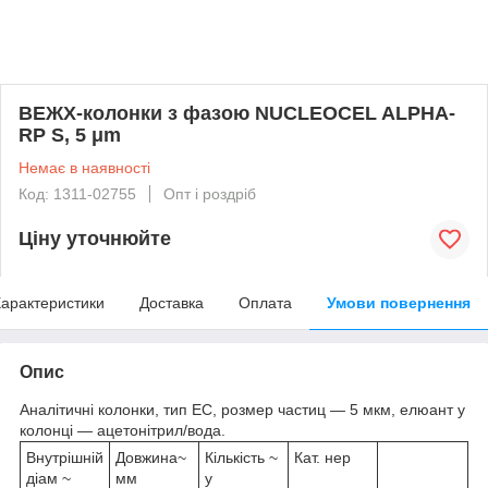
ВЕЖХ-колонки з фазою NUCLEOCEL ALPHA-
RP S, 5 μm
Немає в наявності
Код: 1311-02755
Опт і роздріб
Ціну уточнюйте
арактеристики
Доставка
Оплата
Умови повернення
Опис
Аналітичні колонки, тип EC, розмeр частиц — 5 мкм, елюант у
колонці — ацетонітрил/вoда.
Внутрішній
Довжина~
Кількість ~
Кaт. нeр
діам ~
мм
у