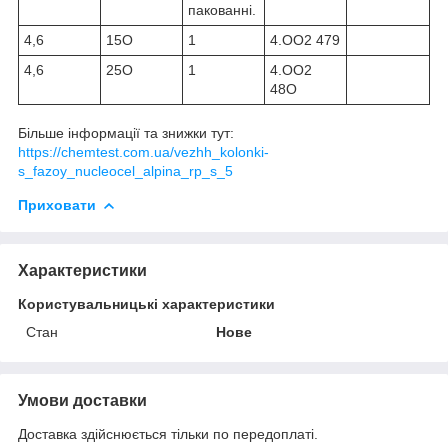
пакованні.
4,6
15O
1
4.OO2 479
4,6
25O
1
4.OO2
48O
Більше інформації та знижки тут:
https://chemtest.com.ua/vezhh_kolonki-
s_fazoy_nucleocel_alpina_rp_s_5
Приховати
Характеристики
Користувальницькі характеристики
Стан
Нове
Умови доставки
Доставка здійснюється тільки по передоплаті.