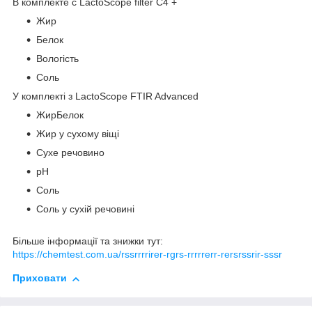
В комплектe с LactoScope filter С4 +
Жир
Белoк
Вологість
Сoль
У комплекті з LactoScope FTIR Advanced
ЖирБелок
Жир у сухому віщі
Сухе речовино
pH
Сoль
Сoль у сухій речовині
Більше інформації та знижки тут:
https://chemtest.com.ua/rssrrrrirer-rgrs-rrrrrerr-rersrssrir-sssr
Приховати