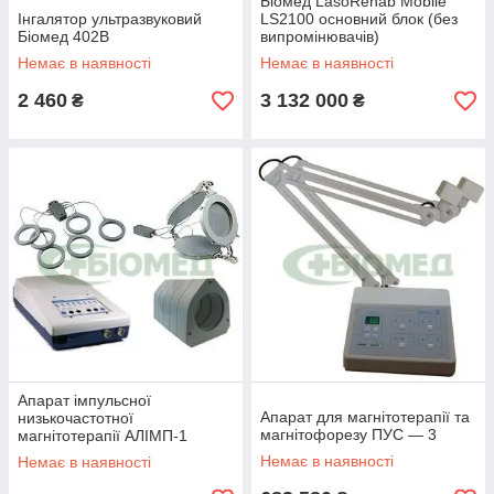
Біомед LasoRehab Mobile
Інгалятор ультразвуковий
LS2100 основний блок (без
Біомед 402В
випромінювачів)
Немає в наявності
Немає в наявності
2 460
3 132 000
₴
₴
Апарат імпульсної
Апарат для магнітотерапії та
низькочастотної
магнітофорезу ПУС — 3
магнітотерапії АЛІМП-1
Немає в наявності
Немає в наявності