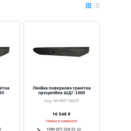
нітна
Лінійка поверкова гранітна
30
прецизійна ШДГ-1000
M10907-00378
16 548 ₴
Немає в наявності
2
+380 (67) 318-21-12