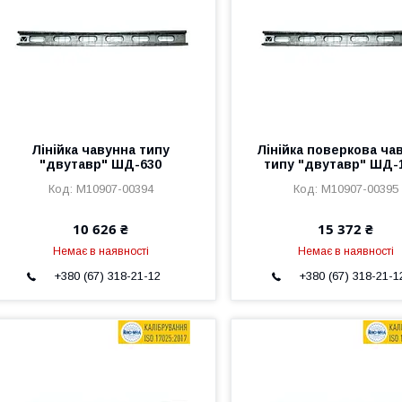
Лінійка чавунна типу
Лінійка поверкова ча
"двутавр" ШД-630
типу "двутавр" ШД-
M10907-00394
M10907-00395
10 626 ₴
15 372 ₴
Немає в наявності
Немає в наявності
+380 (67) 318-21-12
+380 (67) 318-21-1