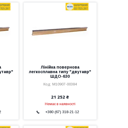
а
Лінійка повернова
утавр"
легкосплавна типу "двутавр"
ШДО-630
M10907-00384
21 252 ₴
Немає в наявності
2
+380 (67) 318-21-12