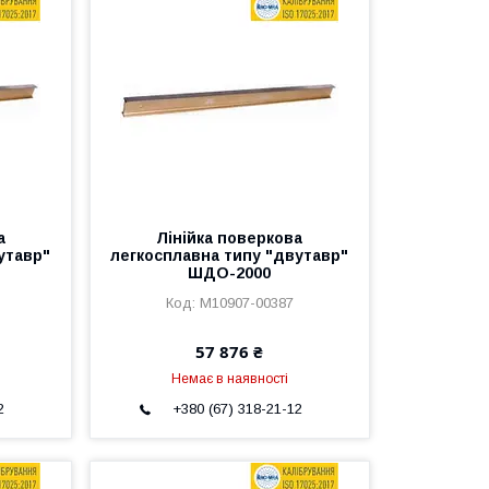
а
Лінійка поверкова
утавр"
легкосплавна типу "двутавр"
ШДО-2000
M10907-00387
57 876 ₴
Немає в наявності
2
+380 (67) 318-21-12