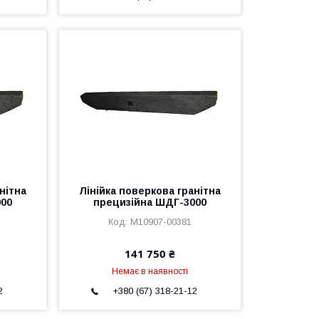
нітна
Лінійка поверкова гранітна
000
прецизійна ШДГ-3000
M10907-00381
141 750 ₴
Немає в наявності
2
+380 (67) 318-21-12