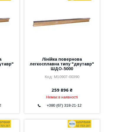
а
Лінійка повернова
утавр"
легкосплавна типу "двутавр"
ШДО-5000
M10907-00390
259 896 ₴
Немає в наявності
2
+380 (67) 318-21-12