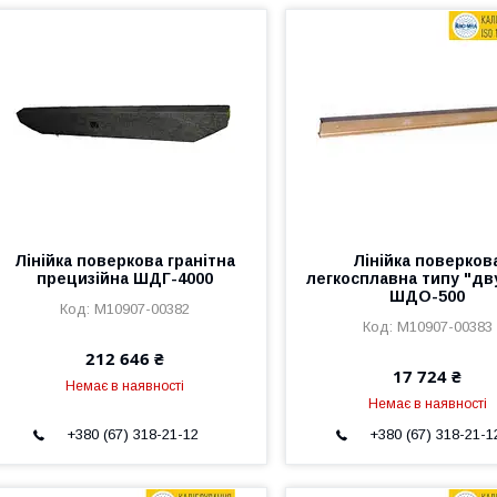
Лінійка поверкова гранітна
Лінійка поверков
прецизійна ШДГ-4000
легкосплавна типу "дв
ШДО-500
M10907-00382
M10907-00383
212 646 ₴
17 724 ₴
Немає в наявності
Немає в наявності
+380 (67) 318-21-12
+380 (67) 318-21-1