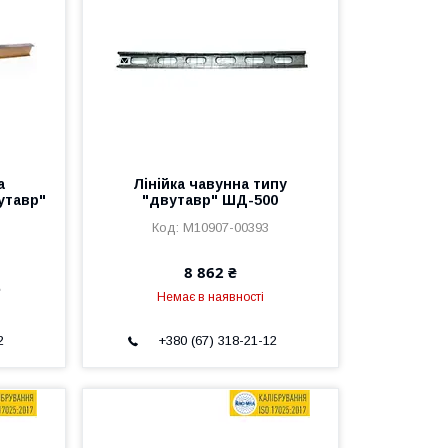
а
Лінійка чавунна типу
утавр"
"двутавр" ШД-500
M10907-00393
8 862 ₴
е
Немає в наявності
2
+380 (67) 318-21-12