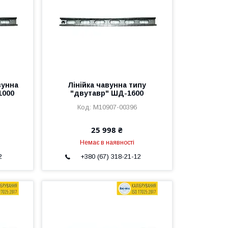
вунна
Лінійка чавунна типу
1000
"двутавр" ШД-1600
M10907-00396
25 998 ₴
Немає в наявності
2
+380 (67) 318-21-12