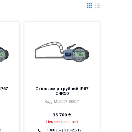
IP67
Стінокомір трубний IP67
C4R50
M10907-00617
35 700 ₴
Немає в наявності
2
+380 (67) 318-21-12