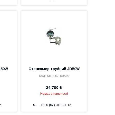
J50W
Стенкомер трубний JD50W
M10907-00639
24 780 ₴
Немає в наявності
2
+380 (67) 318-21-12