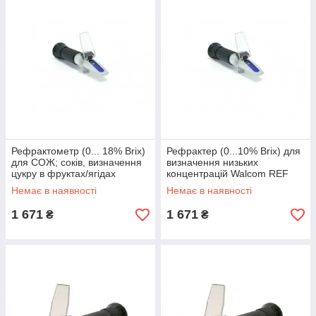
Рефрактометр (0... 18% Brix)
Рефрактер (0...10% Brix) для
для СОЖ; соків, визначення
визначення низьких
цукру в фруктах/ягідах
концентрацій Walcom REF
Walcom REF 103/113
101/111
Немає в наявності
Немає в наявності
1 671
1 671
₴
₴