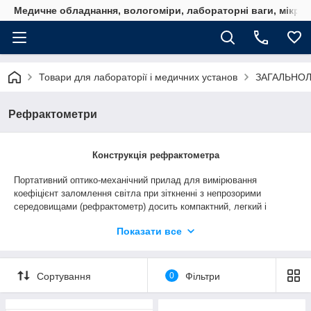
Медичне обладнання, вологоміри, лабораторні ваги, мікро
Товари для лабораторії і медичних установ
ЗАГАЛЬНО
Рефрактометри
Конструкція рефрактометра
Портативний оптико-механічний прилад для вимірювання
коефіцієнт заломлення світла при зіткненні з непрозорими
середовищами (
рефрактометр
) досить компактний, легкий і
автономний, оскільки для його роботи не потрібні джерела
Показати все
живлення. Зовні пристрій виглядає як металевий циліндр
невеликого діаметра, що дозволяє зручно тримати
рефрактометр
в руці (підвищує зручність рельєфність або прорезиненность
частини корпусу, зменшує ковзання). На
одному з кінців циліндра
Сортування
0
Фільтри
розташована призма синього кольору, а на другому — монокуляр
з
комфортним для очей м'яким обідком і плавного налаштування