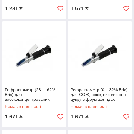
1 281
1 671
₴
₴
Рефрактометр (28 ... 62%
Рефрактометр (0... 32% Brix)
Brix) для
для СОЖ; соків, визначення
висококонцентрованих
цукру в фруктах/ягідах
речовин Walcom REF 104/114
Walcom REF 103/113
Немає в наявності
Немає в наявності
1 671
1 671
₴
₴