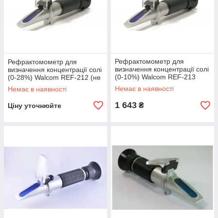
купити рефрактометр
,
Якщо ви вирішили
зверніться в
компанію
«Хімтест Україна+»
за контактними телефонами, електронною
поштою або через форму зворотного зв'язку на сайті.
Наші
менеджери
допоможуть вам підібрати найбільш підходящу для
вас модель приладу з безлічі модифікацій, представлених на
нашому сайті.
Всі пропоновані нами
рефрактометр
и
мають
Рефрактомометр для
Рефрактомометр для
відповідні сертифікати якості, відрізняються
надійністю і
визначення концентрації солі
визначення концентрації солі
(0-10%) Walcom REF-213
(0-28%) Walcom REF-212 (не
довговічністю.
визначається)
Немає в наявності
Немає в наявності
1 643
₴
Ціну уточнюйте