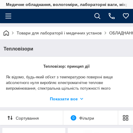
Медичне обладнання, вологоміри, лабораторні ваги, мікро
Товари для лабораторії і медичних установ
ОБЛАДНАН
Тепловізори
Тепловізор
: принцип дії
Як відомо, будь-який об'єкт з температурою поверхні вище
абсолютного нуля виробляє електромагнітне теплове
випромінювання, спектральна щільність потужності якого
дозволяє обчислити температуру об'єкта безконтактними
Показати все
методами. Одним з таких методів є термографія, що
використовує в якості вимірювальних приладів тепловізори.
Тепловізор, вимірявши не видиме неозброєним оком людини
електромагнітне теплове випромінювання, що перетворює його в
Сортування
0
Фільтри
графічний формат, візуалізуючи дані про температури у вигляді
доступних нашому зору колірних об'єктів з різними відтінками.