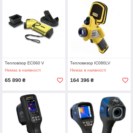
Таким чином можна легко визначити температуру будь-якого
фізичного тіла, простежити за її змінами, проаналізувати розподіл
температур по поверхні тіла.
Де використовуються тепловізори
Тепловізори застосовуються:
1.
В промисловості.
1.1.
В металургії – для контролю температур плавлення металів.
1.2.
У машинобудуванні - для перевірки якості складання
рухомих частин механізмів.
Тепловізор EC060 V
Тепловизор IC080LV
1.3.
В електротехнічній промисловості - для пошуку розривів
Немає в наявності
Немає в наявності
електричних ланцюгів, для запобігання перегріву елементів
ланцюга.
65 890
164 396
₴
₴
1.4.
На будь-якому промисловому підприємстві – для
енергоаудиту, підвищення ефективності використання
енергоресурсів, зниження енергоємності виробництва.
2.
У будівництві — при контролі якості прокладки комунікацій,
пошуку витоків та проривів, для зниження тепловтрат.
3.
Для роботи силових та рятувальних структур:
3.1.
Прилади нічного бачення.