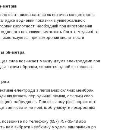
h-метрів
ислотність визначається як поточна концентрація
ка, адже водневий показник є універсальною
торинг кислотності необхідний при виготовленні
водневого показника вимагають багато медичні та
 используются при измерении кислотности
ты ph-метра
щая сила
возникает между двумя электродами
при
ы, таким образом, являются одной из главных
тров
ективні електроди з легованих скляних мембран.
оди вимагають періодичної заміни, оскільки скло
ріщин), забруднень. При низькому рівні пористості
е замінювати на нові, щоб уникнути некоректних
, п
озвоните по телефону (057) 757-35-48 або
ожуть вам вибрати необхідну модель вимірювача
ph
.