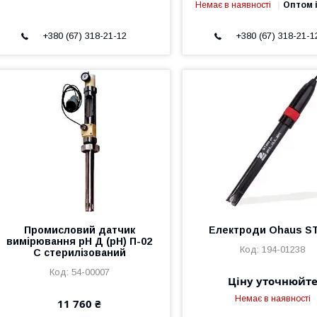
Немає в наявності
Оптом і
+380 (67) 318-21-12
+380 (67) 318-21-1
Промисловий датчик
Електроди Ohaus S
вимірювання рН Д (рН) П-02
194-01238
С стерилізований
54-00007
Ціну уточнюйт
Немає в наявності
11 760 ₴