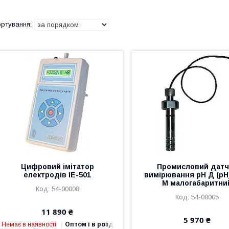
Цифровий імітатор
Промисловий датч
електродів IE-501
вимірювання рН Д (рН
М малогабаритни
54-00008
54-00005
11 890 ₴
5 970 ₴
Немає в наявності
Оптом і в роздріб