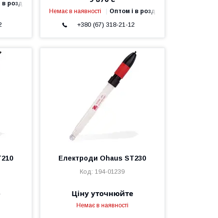
 в роздріб
Немає в наявності
Оптом і в роздріб
2
+380 (67) 318-21-12
T210
Електроди Ohaus ST230
194-01239
е
Ціну уточнюйте
Немає в наявності