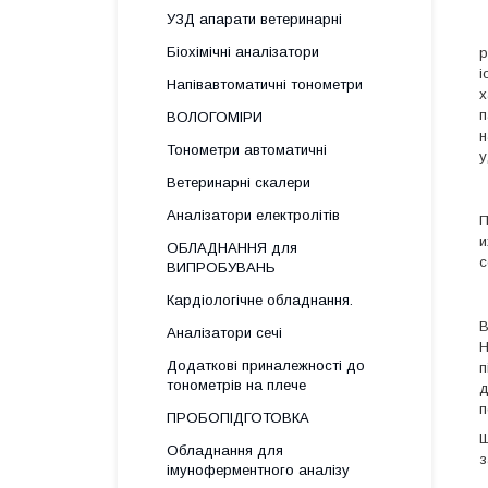
УЗД апарати ветеринарні
Біохімічні аналізатори
p
і
Напівавтоматичні тонометри
х
п
ВОЛОГОМІРИ
н
Тонометри автоматичні
у
Ветеринарні скалери
Аналізатори електролітів
П
ОБЛАДНАННЯ для
с
ВИПРОБУВАНЬ
Кардіологічне обладнання.
В
Аналізатори сечі
Н
Додаткові приналежності до
п
тонометрів на плече
д
п
ПРОБОПІДГОТОВКА
Обладнання для
з
імуноферментного аналізу