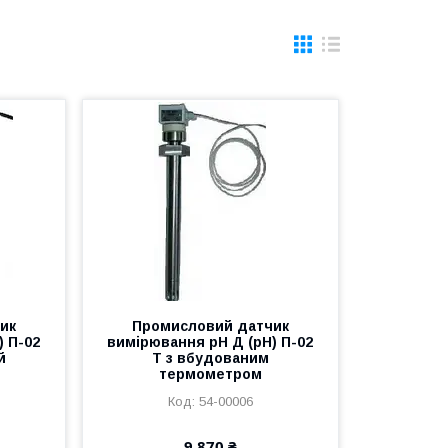
ик
Промисловий датчик
) П-02
вимірювання рН Д (рН) П-02
й
Т з вбудованим
термометром
54-00006
9 870 ₴