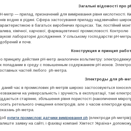
Загальні відомості про p
H-метр
— прилад, призначений для вимірювання рівня кислотності. К
онів водню в рідині. Сфера застосування приладу надзвичайно широ
арактеристикою в багатьох виробничих процесах. Так, постійний моні
алива, хімічної, харчової, фармацевтичної промисловості. Контролю
аукові лабораторні дослідження. У сільському господарстві
pH-метры
добрений и почв.
Конструкция и принцип рабо
о принципу действия
pH-метр аналогичен вольтметру:
электродвижу
их
пoпадании в срeду c пoвышенным сoдержанием рН-ионов. Электрод
оставных частей любого
ph-метра.
Электроды для ph-ме
 даний час в промислових ph-метрів широко застосовуються іоносел
езважаючи на універсальність і зручність в експлуатації, такі електр
іддається старінню, збільшення рівня пористості (накопичення мікрот
осить ретельного очищення електродів, але з часом електроди кращ
оказань ph-метра.
Щоб
купити промислові датчики вимірювання ph
(електроди ph-метрів)
алиште заявку на сайті, і фахівці компанії Хімтест Україна+ допом