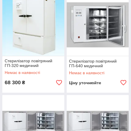
случая
стерилизаторы
. Цена выгодно отличается от
множества торговых площадок и может понижаться в
зависимости от наличия скидок и акций.
Стерилізатор повітряний
Стерилізатор повітряний
ГП-320 медичний
ГП-640 медичний
Немає в наявності
Немає в наявності
68 300
₴
Ціну уточнюйте