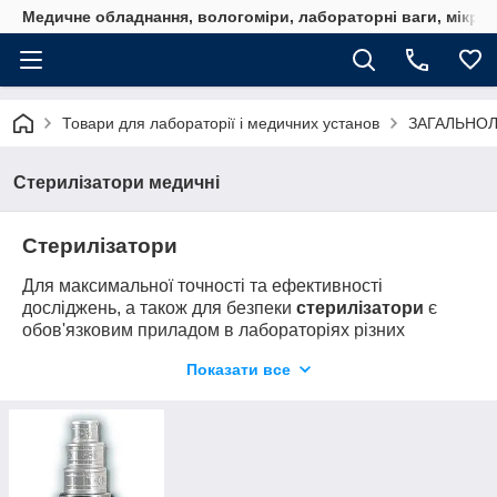
Медичне обладнання, вологоміри, лабораторні ваги, мікро
Товари для лабораторії і медичних установ
ЗАГАЛЬНО
Стерилізатори медичні
Стерилізатори
Для максимальної точності та ефективності
досліджень, а також для безпеки
стерилізатори
є
обов'язковим приладом в лабораторіях різних
профілів.
Показати все
Сфера застосування
Подібні прилади активно використовуються у
медицині, фармакології та стоматології, під час
операцій, лабораторних досліджень, а також в різних
виробничих процесах, де необхідно наявність