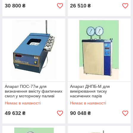
30 800
26 510
₴
₴
Апарат ПОС-77м для
Апарат ДНПБ-М для
визначення вмісту фактичних
вимірювання тиску
смол у моторному паливі
насичених парів
нафтопродуктів
Немає в наявності
Немає в наявності
49 632
90 048
₴
₴