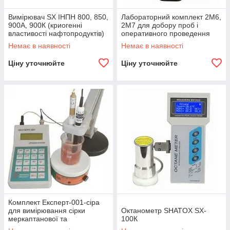
Вимірювач SX ІНПН 800, 850,
Лабораторний комплект 2М6,
900А, 900К (криогенні
2M7 для добору проб і
властивості нафтопродуктів)
оперативного проведення
прийомо-здаткового аналізу
Немає в наявності
Немає в наявності
палива
Ціну уточнюйте
Ціну уточнюйте
Комплект Експерт-001-сіра
для вимірювання сірки
Октанометр SHATOX SX-
меркаптанової та
100К
сірковдорідної в дизельному