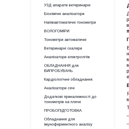
УЗД апарати ветеринарні
Д
Біохімічні аналізатори
р
Напівавтоматичні тонометри
в
ВОЛОГОМІРИ
Тонометри автоматичні
В
Ветеринарні скалери
н
Аналізатори електролітів
м
м
ОБЛАДНАННЯ для
р
ВИПРОБУВАНЬ
е
Кардіологічне обладнання.
Аналізатори сечі
Я
Додаткові приналежності до
м
тонометрів на плече
Т
ПРОБОПІДГОТОВКА
Обладнання для
імуноферментного аналізу