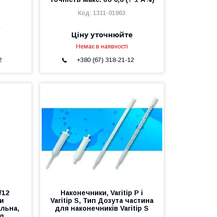
1311-01863
е
Ціну уточнюйте
Немає в наявності
2
+380 (67) 318-21-12
/12
Наконечники, Varitip P і
ки
Varitip S, Тип Дозута частина
альна,
для наконечників Varitip S
кл