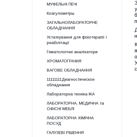
З
МУФЕЛЬНІ ПЕЧІ
у
Коагулометры
б
п
ЗАГАЛЬНОЛАБОРАТОРНЕ
ОБЛАДНАННЯ
Д
н
Устаткування для фізіотерапії і
реабілітації
я
Гематологічні аналізатори
о
ХРОМАТОГРАФІЯ
У
с
ВАГОВЕ ОБЛАДНАННЯ
11111111Диагностическое
обладнання
Лабораторна техніка IKA
ЛАБОРАТОРНА, МЕДИЧНА та
ОФІСНІ МЕБЛІ
ЛАБОРАТОРНА ХІМІЧНА
ПОСУД
ГАЛУЗЕВІ РІШЕННЯ