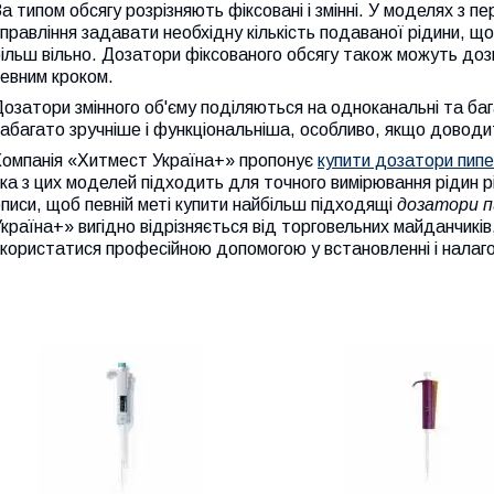
а типом обсягу розрізняють фіксовані і змінні. У моделях з 
правління задавати необхідну кількість подаваної рідини, щ
ільш вільно. Дозатори фіксованого обсягу також можуть дозв
евним кроком.
озатори змінного об'єму поділяються на одноканальні та баг
абагато зручніше і функціональніша, особливо, якщо довод
Компанія «Хитмест Україна+» пропонує
купити дозатори пип
ка з цих моделей підходить для точного вимірювання рідин різ
писи, щоб певній меті купити найбільш підходящі
дозатори 
країна+» вигідно відрізняється від торговельних майданчикі
користатися професійною допомогою у встановленні і налаг