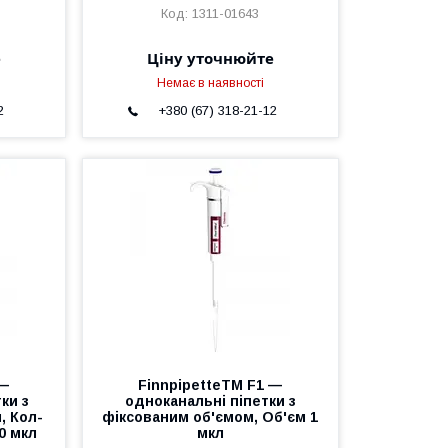
1311-01643
е
Ціну уточнюйте
Немає в наявності
2
+380 (67) 318-21-12
 —
FinnpipetteTM F1 —
ки з
одноканальні піпетки з
, Кол-
фіксованим об'ємом, Об'єм 1
00 мкл
мкл