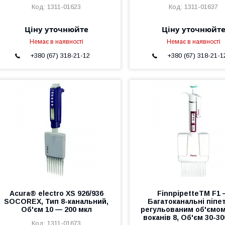
1311-01623
1311-01637
Ціну уточнюйте
Ціну уточнюйт
Немає в наявності
Немає в наявності
+380 (67) 318-21-12
+380 (67) 318-21-1
Acura® electro XS 926/936
FinnpipetteTM F1
SOCOREX, Тип 8-канальний,
Багатоканальні піпет
Об'єм 10 — 200 мкл
регульованим об'ємом
воканів 8, Об'єм 30-3
1311-01673