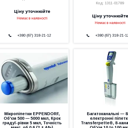
1311-01789
Ціну уточнюйте
Ціну уточнюйт
Немає в наявності
Немає в наявності
+380 (67) 318-21-12
+380 (67) 318-21-1
Мікропіпетки EPPENDORF,
Багатоканальні — 8
Об'єм 500 — 5000 мкл, Крок
електронні піпет
градуї-рівки 5 мкл, Точність
Transferpette®, 8-кан
макс. об 0,6 (? ± A%)
Об'єм 10 to 100 м