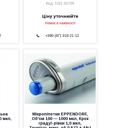
1311-01736
Ціну уточнюйте
е
Немає в наявності
2
+380 (67) 318-21-12
льна
Мікропіпетки EPPENDORF,
0 мкл,
Об'єм 100 — 1000 мкл, Крок
градуї-рівки 1,0 мкл,
Точність макс. об 0,6 (? ± A%)