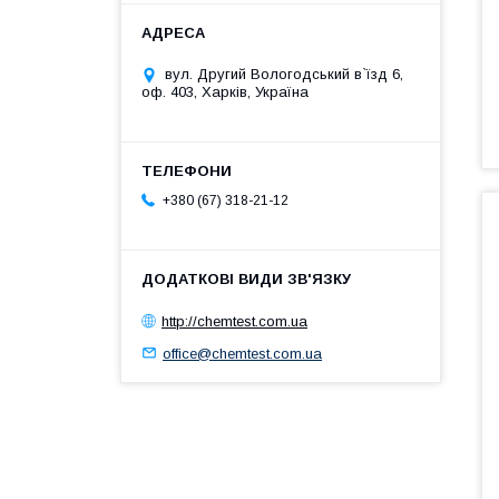
вул. Другий Вологодський в`їзд 6,
оф. 403, Харків, Україна
+380 (67) 318-21-12
http://chemtest.com.ua
office@chemtest.com.ua