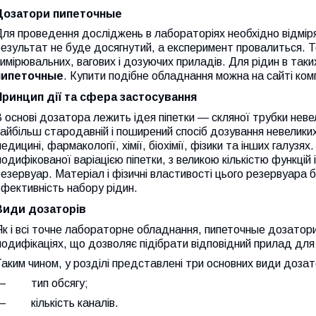
Дозатори пипеточные
ля проведення досліджень в лабораторіях необхідно відміря
езультат не буде досягнутий, а експеримент провалиться. Т
имірювальних, вагових і дозуючих приладів. Для рідин в так
пипеточные
. Купити подібне обладнання можна на сайті ком
Принцип дії та сфера застосування
 основі дозатора лежить ідея піпетки — скляної трубки неве
айбільш стародавній і поширений спосіб дозування невеликих
едицині, фармакології, хімії, біохімії, фізики та інших галузя
одифікованої варіацією піпетки, з великою кількістю функцій
езервуар. Матеріал і фізичні властивості цього резервуара 
фективність набору рідин.
Види дозаторів
к і всі точне лабораторне обладнання, пипеточные дозатори 
одифікаціях, що дозволяє підібрати відповідний прилад для
аким чином, у розділі представлені три основних види дозато
—
тип обсягу;
—
кількість каналів.