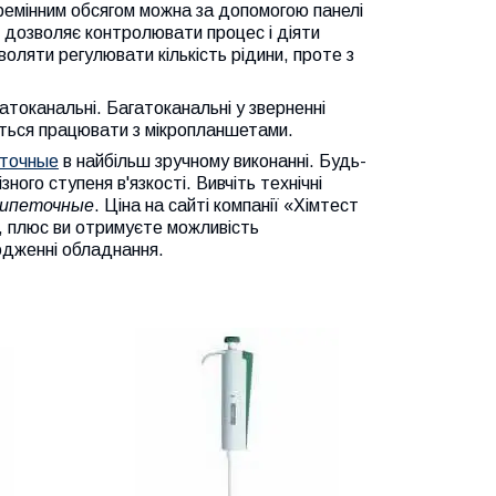
перемінним обсягом можна за допомогою панелі
о дозволяє контролювати процес і діяти
оляти регулювати кількість рідини, проте з
атоканальні. Багатоканальні у зверненні
иться працювати з мікропланшетами.
еточные
в найбільш зручному виконанні. Будь-
ного ступеня в'язкості. Вивчіть технічні
пипеточные
. Ціна на сайті компанії «Хімтест
в, плюс ви отримуєте можливість
одженні обладнання.