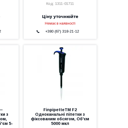
1311-01711
е
Ціну уточнюйте
Немає в наявності
2
+380 (67) 318-21-12
 —
FinpipetteTM F2
ки з
Одноканальні піпетки з
ом,
фіксованим обсягом, Об'єм
б'єм 5-
5000 мкл