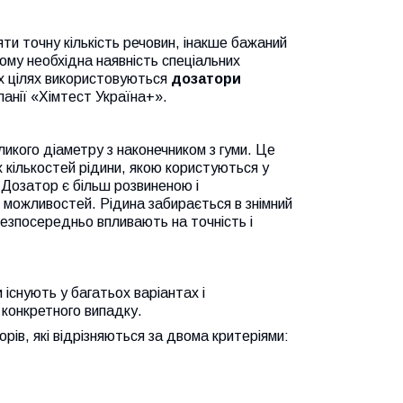
ти точну кількість речовин, інакше бажаний
ому необхідна наявність спеціальних
их цілях використовуються
дозатори
панії «Хімтест Україна+».
ликого діаметру з наконечником з гуми. Це
 кількостей рідини, якою користуються у
х. Дозатор є більш розвиненою і
 і можливостей. Рідина забирається в знімний
безпосередньо впливають на точність і
існують у багатьох варіантах і
 конкретного випадку.
рів, які відрізняються за двома критеріями: