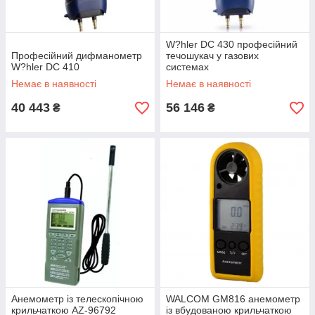
W?hler DС 430 професійний
Професійний дифманометр
течошукач у газових
W?hler DС 410
системах
Немає в наявності
Немає в наявності
40 443
56 146
₴
₴
Анемометр із телескопічною
WALCOM GM816 анемометр
крильчаткою AZ-96792
із вбудованою крильчаткою