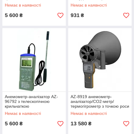
Немає в наявності
Немає в наявності
5 600
931
₴
₴
Анемометр-аналізатор AZ-
AZ-8919 анемометр-
96792 з телескопічною
аналізатор/CO2-метр/
крильчаткою
термогігрометр з точкою роси
й індексом WBT
Немає в наявності
Немає в наявності
5 600
13 580
₴
₴