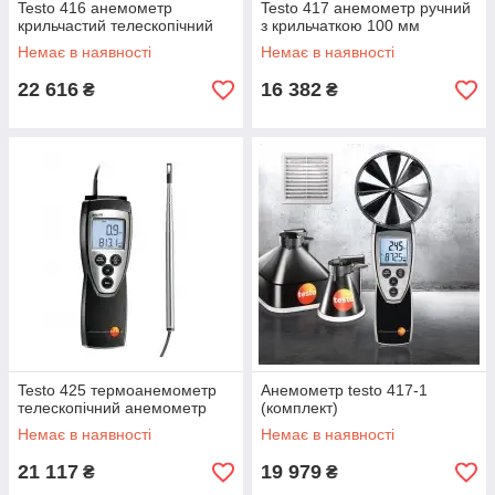
·
матеріал корпусу;
Testo 416 анемометр
Testo 417 анемометр ручний
крильчастий телескопічний
з крильчаткою 100 мм
·
додаткові датчики;
Немає в наявності
Немає в наявності
·
тип сприймаючого елемента;
22 616
16 382
₴
₴
·
тип пристрої для виведення інформації;
·
ціна.
Анемометри
, представлені в каталозі, мають всі
необхідні сертифікати та гарантії якості. Компанія
«Хімтест Україна+» також здійснює технічне
обслуговування обладнання для лабораторій.
Testo 425 термоанемометр
Анемометр testo 417-1
телескопічний анемометр
(комплект)
Немає в наявності
Немає в наявності
21 117
19 979
₴
₴