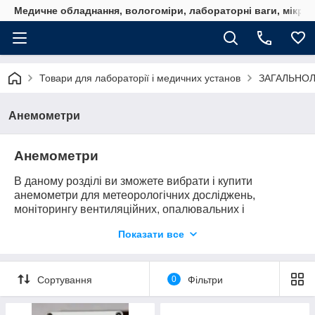
Медичне обладнання, вологоміри, лабораторні ваги, мікро
Товари для лабораторії і медичних установ
ЗАГАЛЬНО
Анемометри
Анемометри
В даному розділі ви зможете вибрати і купити
анемометри для метеорологічних досліджень,
моніторингу вентиляційних, опалювальних і
охолоджувальних систем, лабораторних
Показати все
експериментів і багатьох інших цілей. Головне —
правильно підібрати модель.
Види та принцип дії
Сортування
0
Фільтри
Найбільш поширеними є два види, що відрізняються
по конструкції і принципу дії: