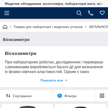
Медичне обладнання, вологоміри, лабораторні ваги, мікро
Товари для лабораторії і медичних установ
ЗАГАЛЬНО
Віскозиметри
Віскозиметри
При лабораторних роботах, дослідженнях і перевірках
з речовинами виробляються багато дії для визначення
їх фізико-хімічних властивостей. Одним з таких
заходів є вимірювання в'язкості за допомогою
Показати все
спеціального приладу
—
віскозиметра
.
Призначення, види та принцип дії
Подібні прилади широко застосовуються в нафтовій
Сортування
0
Фільтри
промисловості, медицині, фармакології, а також
будівництві, кулінарії і харчової промисловості. У