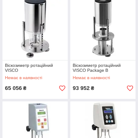
кожній з цих сфер використовується певний вид
віскозиметра, який відповідає особливостям
досліджуваних рідин.
З їх допомогою можна вимірювати динамічну і
кінетичну в'язкість, визначати якість речовин (масел,
продуктів), з точністю підбирати матеріали для
складання розчинів і сумішей.
Існують кілька видів віскозиметрів:
Ротаційні
—
Віскозиметр ротаційний
Віскозиметр ротаційний
В основі роботи ротаційних віскозиметрів лежить
VISCO
VISCO Package B
властивість опору досліджуваної рідини, яка залежить
Немає в наявності
Немає в наявності
від її в'язкості. Ротаційні прилади складаються із
зовнішнього корпуса і внутрішнього обертового
65 056
93 952
₴
₴
елемента (сфера або циліндр). Між ними знаходиться
аналізоване речовина. Чим вище опір (в'язкість), тим
повільніше обертається внутрішній елемент.
Капілярні
—
Принцип дії полягає у вимірюванні швидкості, з якою
речовина протікає через трубки (капіляри) відомого
розміру. Для цього прилад оснащений високоточним