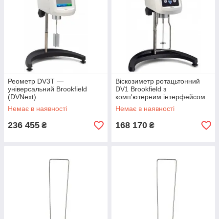
Реометр DV3T —
Віскозиметр ротацьтонний
універсальний Brookfield
DV1 Brookfield з
(DVNext)
комп'ютерним інтерфейсом
Немає в наявності
Немає в наявності
236 455
168 170
₴
₴