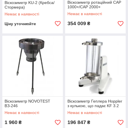
Віскозиметр ротаційний CAP
Віскозиметр KU-2 (Кребса/
—
термін дії;
1000+/CAP 2000+
Стормера)
Немає в наявності
—
ціна.
Немає в наявності
Віскозиметри
підбираються щодо досліджуваної
354 009
₴
Ціну уточнюйте
середовища. Але потрібно вивчити всі параметри і
технічні характеристики, щоб підібрати найбільш
вигідний та ефективний.
Віскозиметр NOVOTEST
Віскозиметр Геплера Hoppler
ВЗ-246
з кулькою, що падає KF 3.2
Немає в наявності
Немає в наявності
1 960
196 847
₴
₴