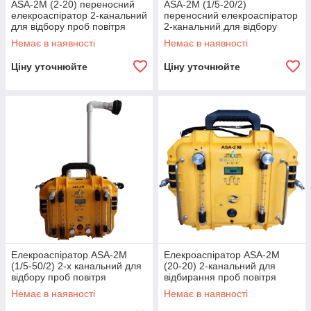
ASA-2M (2-20) переносний
ASA-2M (1/5-20/2)
виробника. Вартість може змінюватися з появою
елекроаспіратор 2-канальний
переносний елекроаспіратор
знижок і акцій, тому уточнюйте у менеджерів, щоб
для відбору проб повітря
2-канальний для відбору
вони допомогли підібрати не тільки зручний, але і
проб повітря
Немає в наявності
Немає в наявності
вигідний варіант.
Ціну уточнюйте
Ціну уточнюйте
Елекроаспіратор ASA-2M
Елекроаспіратор ASA-2M
(1/5-50/2) 2-х канальний для
(20-20) 2-канальний для
відбору проб повітря
відбирання проб повітря
Немає в наявності
Немає в наявності