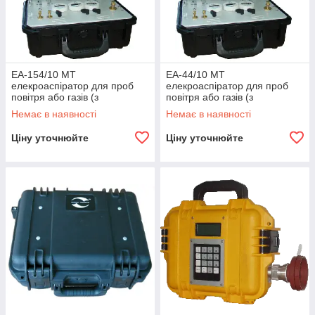
ЕА-154/10 МТ
ЕА-44/10 МТ
елекроаспіратор для проб
елекроаспіратор для проб
повітря або газів (з
повітря або газів (з
вбудованими цифровим
вбудованими цифровим
Немає в наявності
Немає в наявності
мікроманометром,
мікроманометром,
термометром
термометром
Ціну уточнюйте
Ціну уточнюйте