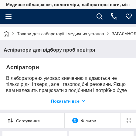
Медичне обладнання, вологоміри, лабораторні ваги, мікро
Товари для лабораторії і медичних установ
ЗАГАЛЬНО
Аспіратори для відбору проб повітря
Аспіратори
В лабораторних умовах вивченню піддаються не
тільки рідкі і тверді, але і газоподібні речовини. Якщо
вам належить працювати з подібними і потрібно буде
робити забір повітря і газу для проби, слід
Показати все
переглянути товари компанії «Хімтест Україна+» і
купити аспіратори
.
Принцип дії та сфера використання
Сортування
0
Фільтри
Фактично
аспіратори
дозволяють аналізувати не сам
повітря та інші гази (адже їх складу і так вже давно