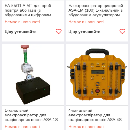
ЕА-55/11 А МТ для проб
Електроаспіратор цифровий
повітря або газів (з
ASA-1M (100) 1-канальний з
вбудованими цифровим
вбудованим акумулятором
мікроманометром,
Немає в наявності
Немає в наявності
термометром і таймером)
Ціну уточнюйте
Ціну уточнюйте
1-канальний
4-канальний
електроаспіратор для
електроаспіратор для
стаціонарних постів ASA-1S
стаціонарних постів ASA-4S
(100)
(1-2-5-10)
Немає в наявності
Немає в наявності