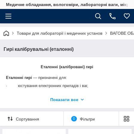
Медичне обладнання, вологоміри, лабораторні ваги, мікро
Товари для лабораторії і медичних установ
ВАГОВЕ О
Гирі калібрувальні (еталонні)
Еталонні (калібровані) гирі
Еталонні гирі
— призначені для:
·
юстування електронних приладів і ваг,
·
налаштування лабораторного обладнання,
Показати все
·
повірки гир низьких класів,
·
для проведення микрохимических, лабораторних аналізів,
·
хімічних аналізів високої точності.
Сортування
0
Фільтри
На производстве весы подвергаются многократной проверке.
Самые критические этапы — это поверка перед отправкой